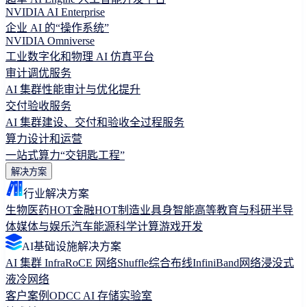
NVIDIA AI Enterprise
企业 AI 的“操作系统”
NVIDIA Omniverse
工业数字化和物理 AI 仿真平台
审计调优服务
AI 集群性能审计与优化提升
交付验收服务
AI 集群建设、交付和验收全过程服务
算力设计和运营
一站式算力“交钥匙工程”
解决方案
行业解决方案
生物医药
HOT
金融
HOT
制造业
具身智能
高等教育与科研
半导
体
媒体与娱乐
汽车
能源
科学计算
游戏开发
AI基础设施解决方案
AI 集群 Infra
RoCE 网络
Shuffle综合布线
InfiniBand网络
浸没式
液冷网络
客户案例
ODCC AI 存储实验室