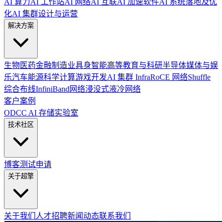
AI 算力
AI 工作站
AI 网络
AI 互联
AI 加速软件
AI 系统落地及优
化
AI 集群设计与运营
解决方案
生物医药
金融
制造业
具身智能
高等教育与科研
半导体
媒体与娱
乐
汽车
能源
科学计算
游戏开发
AI 集群 Infra
RoCE 网络
Shuffle
综合布线
InfiniBand网络
浸没式液冷网络
客户案例
ODCC AI 存储实验室
技术社区
博客
测试申请
关于超擎
关于我们
人才招聘
新闻动态
联系我们