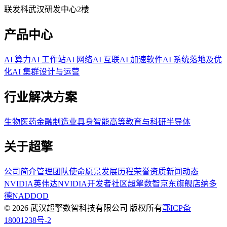
联发科武汉研发中心2楼
产品中心
AI 算力
AI 工作站
AI 网络
AI 互联
AI 加速软件
AI 系统落地及优
化
AI 集群设计与运营
行业解决方案
生物医药
金融
制造业
具身智能
高等教育与科研
半导体
关于超擎
公司简介
管理团队
使命愿景
发展历程
荣誉资质
新闻动态
NVIDIA英伟达
NVIDIA开发者社区
超擎数智京东旗舰店
纳多
德NADDOD
© 2026 武汉超擎数智科技有限公司 版权所有
鄂ICP备
18001238号-2