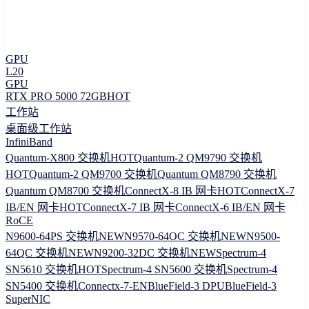
GPU
L20
GPU
RTX PRO 5000 72GB
HOT
工作站
桌面级工作站
InfiniBand
Quantum-X800 交换机
HOT
Quantum-2 QM9790 交换机
HOT
Quantum-2 QM9700 交换机
Quantum QM8790 交换机
Quantum QM8700 交换机
ConnectX-8 IB 网卡
HOT
ConnectX-7
IB/EN 网卡
HOT
ConnectX-7 IB 网卡
ConnectX-6 IB/EN 网卡
RoCE
N9600-64PS 交换机
NEW
N9570-64OC 交换机
NEW
N9500-
64QC 交换机
NEW
N9200-32DC 交换机
NEW
Spectrum-4
SN5610 交换机
HOT
Spectrum-4 SN5600 交换机
Spectrum-4
SN5400 交换机
Connectx-7-EN
BlueField-3 DPU
BlueField-3
SuperNIC