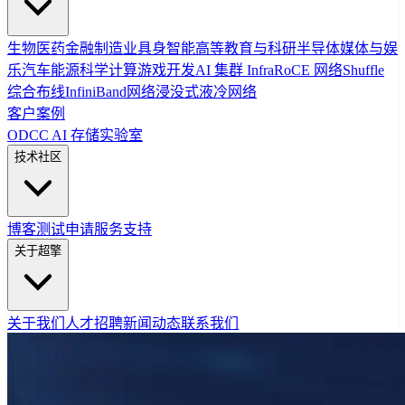
生物医药
金融
制造业
具身智能
高等教育与科研
半导体
媒体与娱
乐
汽车
能源
科学计算
游戏开发
AI 集群 Infra
RoCE 网络
Shuffle
综合布线
InfiniBand网络
浸没式液冷网络
客户案例
ODCC AI 存储实验室
技术社区
博客
测试申请
服务支持
关于超擎
关于我们
人才招聘
新闻动态
联系我们