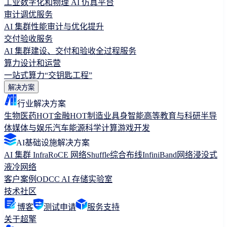
工业数字化和物理 AI 仿真平台
审计调优服务
AI 集群性能审计与优化提升
交付验收服务
AI 集群建设、交付和验收全过程服务
算力设计和运营
一站式算力“交钥匙工程”
解决方案
行业解决方案
生物医药
HOT
金融
HOT
制造业
具身智能
高等教育与科研
半导
体
媒体与娱乐
汽车
能源
科学计算
游戏开发
AI基础设施解决方案
AI 集群 Infra
RoCE 网络
Shuffle综合布线
InfiniBand网络
浸没式
液冷网络
客户案例
ODCC AI 存储实验室
技术社区
博客
测试申请
服务支持
关于超擎