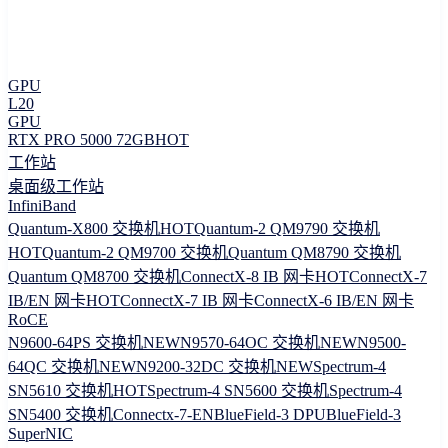
GPU
L20
GPU
RTX PRO 5000 72GB
HOT
工作站
桌面级工作站
InfiniBand
Quantum-X800 交换机
HOT
Quantum-2 QM9790 交换机
HOT
Quantum-2 QM9700 交换机
Quantum QM8790 交换机
Quantum QM8700 交换机
ConnectX-8 IB 网卡
HOT
ConnectX-7
IB/EN 网卡
HOT
ConnectX-7 IB 网卡
ConnectX-6 IB/EN 网卡
RoCE
N9600-64PS 交换机
NEW
N9570-64OC 交换机
NEW
N9500-
64QC 交换机
NEW
N9200-32DC 交换机
NEW
Spectrum-4
SN5610 交换机
HOT
Spectrum-4 SN5600 交换机
Spectrum-4
SN5400 交换机
Connectx-7-EN
BlueField-3 DPU
BlueField-3
SuperNIC