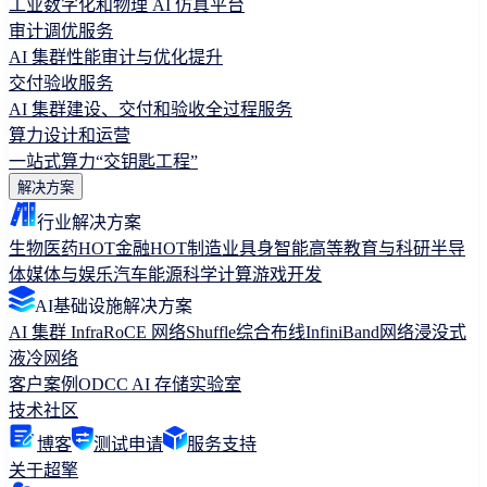
工业数字化和物理 AI 仿真平台
审计调优服务
AI 集群性能审计与优化提升
交付验收服务
AI 集群建设、交付和验收全过程服务
算力设计和运营
一站式算力“交钥匙工程”
解决方案
行业解决方案
生物医药
HOT
金融
HOT
制造业
具身智能
高等教育与科研
半导
体
媒体与娱乐
汽车
能源
科学计算
游戏开发
AI基础设施解决方案
AI 集群 Infra
RoCE 网络
Shuffle综合布线
InfiniBand网络
浸没式
液冷网络
客户案例
ODCC AI 存储实验室
技术社区
博客
测试申请
服务支持
关于超擎