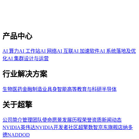
产品中心
AI 算力
AI 工作站
AI 网络
AI 互联
AI 加速软件
AI 系统落地及优
化
AI 集群设计与运营
行业解决方案
生物医药
金融
制造业
具身智能
高等教育与科研
半导体
关于超擎
公司简介
管理团队
使命愿景
发展历程
荣誉资质
新闻动态
NVIDIA英伟达
NVIDIA开发者社区
超擎数智京东旗舰店
纳多
德NADDOD