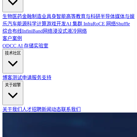
生物医药
金融
制造业
具身智能
高等教育与科研
半导体
媒体与娱
乐
汽车
能源
科学计算
游戏开发
AI 集群 Infra
RoCE 网络
Shuffle
综合布线
InfiniBand网络
浸没式液冷网络
客户案例
ODCC AI 存储实验室
技术社区
博客
测试申请
服务支持
关于超擎
关于我们
人才招聘
新闻动态
联系我们