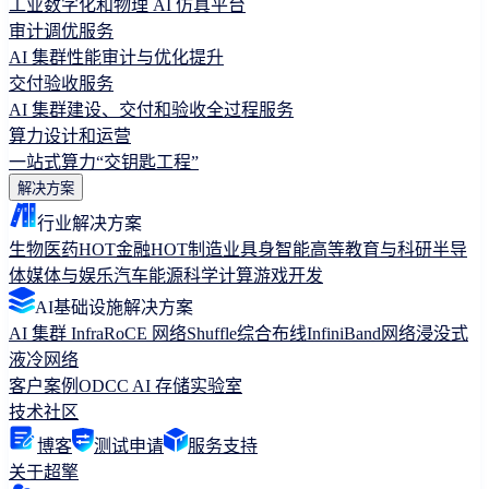
工业数字化和物理 AI 仿真平台
审计调优服务
AI 集群性能审计与优化提升
交付验收服务
AI 集群建设、交付和验收全过程服务
算力设计和运营
一站式算力“交钥匙工程”
解决方案
行业解决方案
生物医药
HOT
金融
HOT
制造业
具身智能
高等教育与科研
半导
体
媒体与娱乐
汽车
能源
科学计算
游戏开发
AI基础设施解决方案
AI 集群 Infra
RoCE 网络
Shuffle综合布线
InfiniBand网络
浸没式
液冷网络
客户案例
ODCC AI 存储实验室
技术社区
博客
测试申请
服务支持
关于超擎