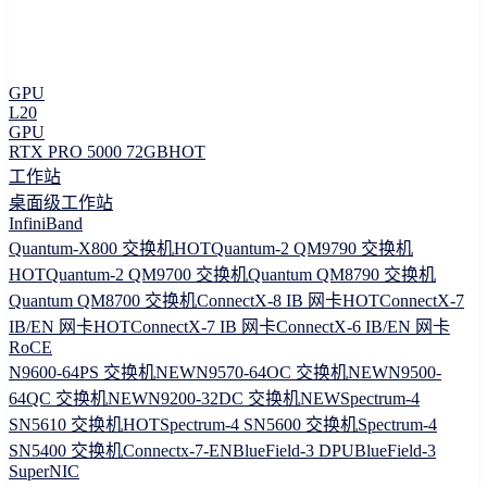
GPU
L20
GPU
RTX PRO 5000 72GB
HOT
工作站
桌面级工作站
InfiniBand
Quantum-X800 交换机
HOT
Quantum-2 QM9790 交换机
HOT
Quantum-2 QM9700 交换机
Quantum QM8790 交换机
Quantum QM8700 交换机
ConnectX-8 IB 网卡
HOT
ConnectX-7
IB/EN 网卡
HOT
ConnectX-7 IB 网卡
ConnectX-6 IB/EN 网卡
RoCE
N9600-64PS 交换机
NEW
N9570-64OC 交换机
NEW
N9500-
64QC 交换机
NEW
N9200-32DC 交换机
NEW
Spectrum-4
SN5610 交换机
HOT
Spectrum-4 SN5600 交换机
Spectrum-4
SN5400 交换机
Connectx-7-EN
BlueField-3 DPU
BlueField-3
SuperNIC