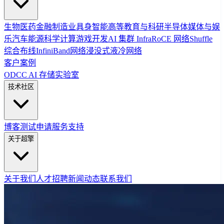
生物医药
金融
制造业
具身智能
高等教育与科研
半导体
媒体与娱
乐
汽车
能源
科学计算
游戏开发
AI 集群 Infra
RoCE 网络
Shuffle
综合布线
InfiniBand网络
浸没式液冷网络
客户案例
ODCC AI 存储实验室
技术社区
博客
测试申请
服务支持
关于超擎
关于我们
人才招聘
新闻动态
联系我们