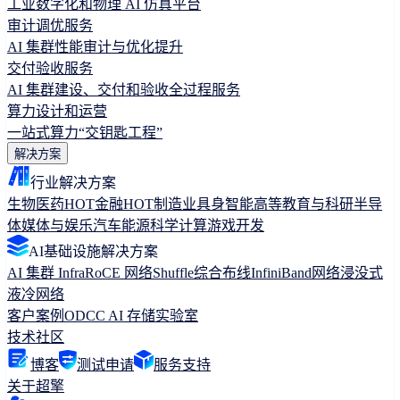
工业数字化和物理 AI 仿真平台
审计调优服务
AI 集群性能审计与优化提升
交付验收服务
AI 集群建设、交付和验收全过程服务
算力设计和运营
一站式算力“交钥匙工程”
解决方案
行业解决方案
生物医药
HOT
金融
HOT
制造业
具身智能
高等教育与科研
半导
体
媒体与娱乐
汽车
能源
科学计算
游戏开发
AI基础设施解决方案
AI 集群 Infra
RoCE 网络
Shuffle综合布线
InfiniBand网络
浸没式
液冷网络
客户案例
ODCC AI 存储实验室
技术社区
博客
测试申请
服务支持
关于超擎