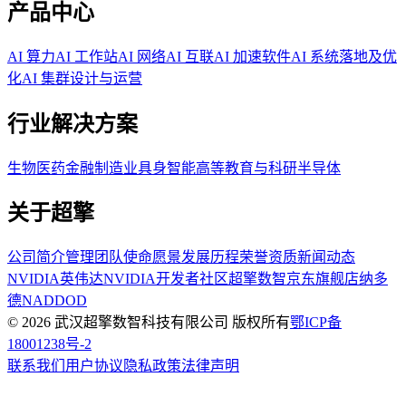
产品中心
AI 算力
AI 工作站
AI 网络
AI 互联
AI 加速软件
AI 系统落地及优
化
AI 集群设计与运营
行业解决方案
生物医药
金融
制造业
具身智能
高等教育与科研
半导体
关于超擎
公司简介
管理团队
使命愿景
发展历程
荣誉资质
新闻动态
NVIDIA英伟达
NVIDIA开发者社区
超擎数智京东旗舰店
纳多
德NADDOD
© 2026 武汉超擎数智科技有限公司 版权所有
鄂ICP备
18001238号-2
联系我们
用户协议
隐私政策
法律声明