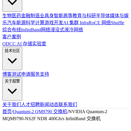
生物医药
金融
制造业
具身智能
高等教育与科研
半导体
媒体与娱
乐
汽车
能源
科学计算
游戏开发
AI 集群 Infra
RoCE 网络
Shuffle
综合布线
InfiniBand网络
浸没式液冷网络
客户案例
ODCC AI 存储实验室
技术社区
博客
测试申请
服务支持
关于超擎
关于我们
人才招聘
新闻动态
联系我们
首页
/
Quantum-2 QM9790 交换机
/
NVIDIA Quantum-2
MQM9790-NS2F NDR 400Gb/s InfiniBand 交换机