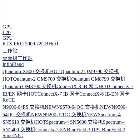
GPU
L20
GPU
RTX PRO 5000 72GB
HOT
工作站
桌面级工作站
InfiniBand
Quantum-X800 交换机
HOT
Quantum-2 QM9790 交换机
HOT
Quantum-2 QM9700 交换机
Quantum QM8790 交换机
Quantum QM8700 交换机
ConnectX-8 IB 网卡
HOT
ConnectX-7
IB/EN 网卡
HOT
ConnectX-7 IB 网卡
ConnectX-6 IB/EN 网卡
RoCE
N9600-64PS 交换机
NEW
N9570-64OC 交换机
NEW
N9500-
64QC 交换机
NEW
N9200-32DC 交换机
NEW
Spectrum-4
SN5610 交换机
HOT
Spectrum-4 SN5600 交换机
Spectrum-4
SN5400 交换机
Connectx-7-EN
BlueField-3 DPU
BlueField-3
SuperNIC