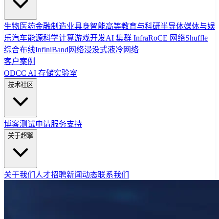
生物医药
金融
制造业
具身智能
高等教育与科研
半导体
媒体与娱
乐
汽车
能源
科学计算
游戏开发
AI 集群 Infra
RoCE 网络
Shuffle
综合布线
InfiniBand网络
浸没式液冷网络
客户案例
ODCC AI 存储实验室
技术社区
博客
测试申请
服务支持
关于超擎
关于我们
人才招聘
新闻动态
联系我们