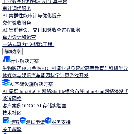
工业数字化和物理 AI 仿真平台
审计调优服务
AI 集群性能审计与优化提升
交付验收服务
AI 集群建设、交付和验收全过程服务
算力设计和运营
一站式算力“交钥匙工程”
解决方案
行业解决方案
生物医药
HOT
金融
HOT
制造业
具身智能
高等教育与科研
半导
体
媒体与娱乐
汽车
能源
科学计算
游戏开发
AI基础设施解决方案
AI 集群 Infra
RoCE 网络
Shuffle综合布线
InfiniBand网络
浸没式
液冷网络
客户案例
ODCC AI 存储实验室
技术社区
博客
测试申请
服务支持
关于超擎