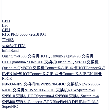
GPU
L20
GPU
RTX PRO 5000 72GB
HOT
工作站
桌面级工作站
InfiniBand
Quantum-X800 交换机
HOT
Quantum-2 QM9790 交换机
HOT
Quantum-2 QM9700 交换机
Quantum QM8790 交换机
Quantum QM8700 交换机
ConnectX-8 IB 网卡
HOT
ConnectX-7
IB/EN 网卡
HOT
ConnectX-7 IB 网卡
ConnectX-6 IB/EN 网卡
RoCE
N9600-64PS 交换机
NEW
N9570-64OC 交换机
NEW
N9500-
64QC 交换机
NEW
N9200-32DC 交换机
NEW
Spectrum-4
SN5610 交换机
HOT
Spectrum-4 SN5600 交换机
Spectrum-4
SN5400 交换机
Connectx-7-EN
BlueField-3 DPU
BlueField-3
SuperNIC