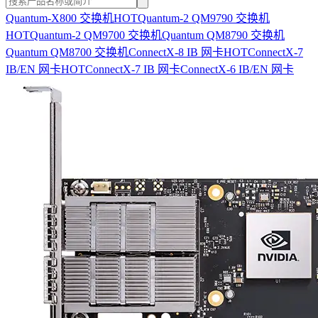
Quantum-X800 交换机
HOT
Quantum-2 QM9790 交换机
HOT
Quantum-2 QM9700 交换机
Quantum QM8790 交换机
Quantum QM8700 交换机
ConnectX-8 IB 网卡
HOT
ConnectX-7
IB/EN 网卡
HOT
ConnectX-7 IB 网卡
ConnectX-6 IB/EN 网卡