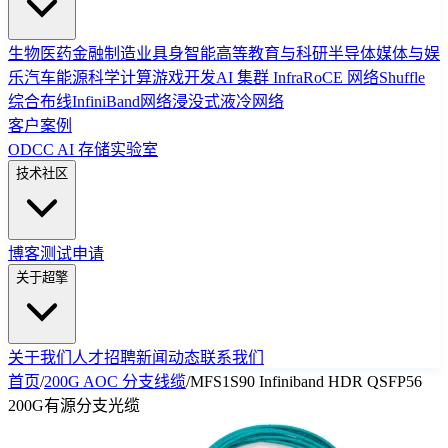
生物医药
金融
制造业
具身智能
高等教育与科研
半导体
媒体与娱
乐
汽车
能源
科学计算
游戏开发
AI 集群 Infra
RoCE 网络
Shuffle
综合布线
InfiniBand网络
浸没式液冷网络
客户案例
ODCC AI 存储实验室
技术社区
博客
测试申请
关于超擎
关于我们
人才招聘
新闻动态
联系我们
首页
/
200G AOC 分支线缆
/
MFS1S90 Infiniband HDR QSFP56
200G有源分支光缆