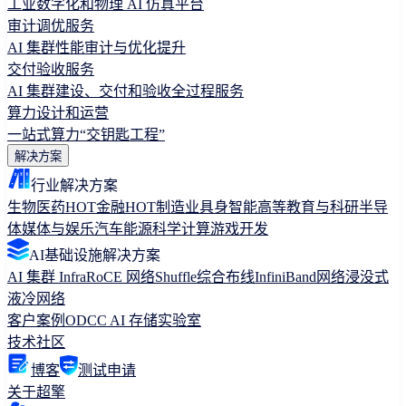
工业数字化和物理 AI 仿真平台
审计调优服务
AI 集群性能审计与优化提升
交付验收服务
AI 集群建设、交付和验收全过程服务
算力设计和运营
一站式算力“交钥匙工程”
解决方案
行业解决方案
生物医药
HOT
金融
HOT
制造业
具身智能
高等教育与科研
半导
体
媒体与娱乐
汽车
能源
科学计算
游戏开发
AI基础设施解决方案
AI 集群 Infra
RoCE 网络
Shuffle综合布线
InfiniBand网络
浸没式
液冷网络
客户案例
ODCC AI 存储实验室
技术社区
博客
测试申请
关于超擎