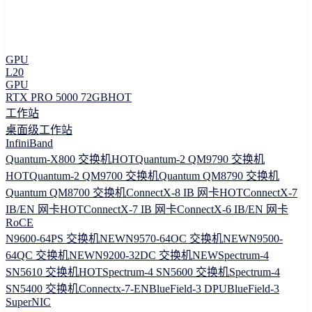
GPU
L20
GPU
RTX PRO 5000 72GB
HOT
工作站
桌面级工作站
InfiniBand
Quantum-X800 交换机
HOT
Quantum-2 QM9790 交换机
HOT
Quantum-2 QM9700 交换机
Quantum QM8790 交换机
Quantum QM8700 交换机
ConnectX-8 IB 网卡
HOT
ConnectX-7
IB/EN 网卡
HOT
ConnectX-7 IB 网卡
ConnectX-6 IB/EN 网卡
RoCE
N9600-64PS 交换机
NEW
N9570-64OC 交换机
NEW
N9500-
64QC 交换机
NEW
N9200-32DC 交换机
NEW
Spectrum-4
SN5610 交换机
HOT
Spectrum-4 SN5600 交换机
Spectrum-4
SN5400 交换机
Connectx-7-EN
BlueField-3 DPU
BlueField-3
SuperNIC